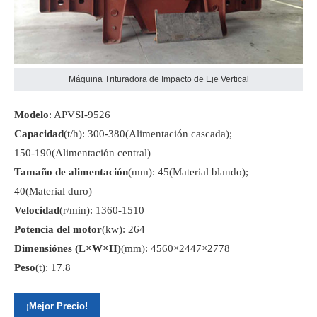
Máquina Trituradora de Impacto de Eje Vertical
Modelo
: APVSI-9526
Capacidad
(t/h): 300-380(Alimentación cascada);
150-190(Alimentación central)
Tamaño de alimentación
(mm): 45(Material blando);
40(Material duro)
Velocidad
(r/min): 1360-1510
Potencia del motor
(kw): 264
Dimensiónes (L×W×H)
(mm): 4560×2447×2778
Peso
(t): 17.8
¡Mejor Precio!