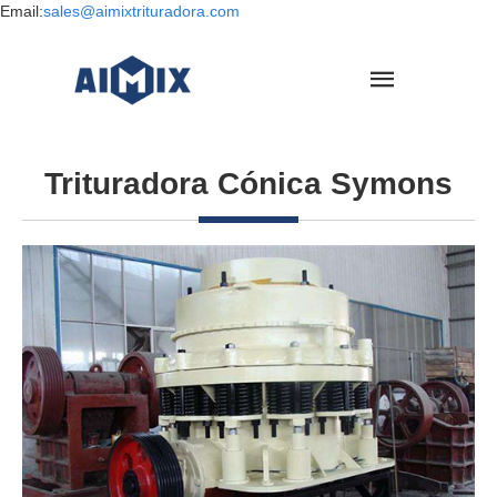
Email:
sales@aimixtrituradora.com
Trituradora Cónica Symons