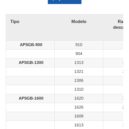
Tipo
Modelo
Rang
descar
APSGB-900
910
9-
904
3-
APSGB-1300
1313
13-
1321
16-
1306
3-
1310
8-
APSGB-1600
1620
16-
1626
25-
1608
6-
1613
10-