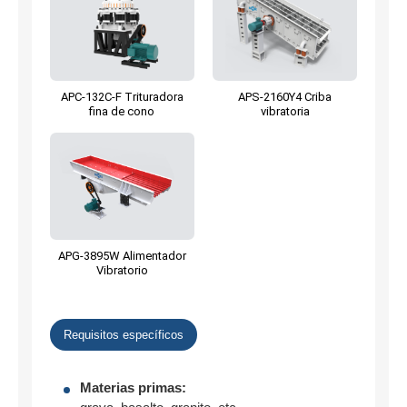
APC-132C-F Trituradora
APS-2160Y4 Criba
fina de cono
vibratoria
APG-3895W Alimentador
Vibratorio
Requisitos específicos
Materias primas: