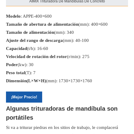
AIMIX Trituradora De Mandíbulas De Concreto
Modelo
: APPE-400×600
Tamaño de abertura de alimentación
(mm): 400×600
Tamaño de alimentación
(mm): 340
Ajuste del rango de descarga
(mm): 40-100
Capacidad
(t/h): 16-60
Velocidad de rotación del rotor
(r/min): 275
Poder
(kw): 30
Peso total
(T): 7
Dimensión(L×W×H)
(mm): 1730×1730×1760
¡Mejor Precio!
Algunas trituradoras de mandíbula son
portátiles
Si va a triturar piedras en los sitios de trabajo, le complacerá